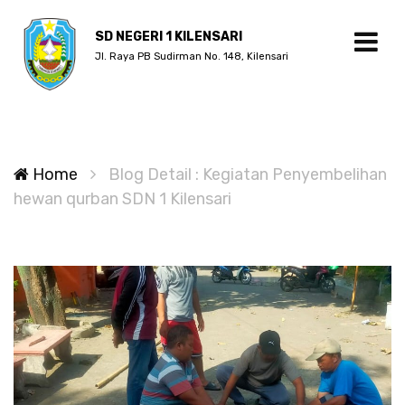
SD NEGERI 1 KILENSARI
Jl. Raya PB Sudirman No. 148, Kilensari
Home
Blog Detail : Kegiatan Penyembelihan
hewan qurban SDN 1 Kilensari