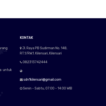
KONTAK
orang
Jl. Raya PB Sudirman No. 148,
RT.1/RW.1. Kilensari, Kilensari
082313742444
wa untuk
sdn1kilensari@gmail.com
Senin - Sabtu, 07:00 - 14:00 WIB