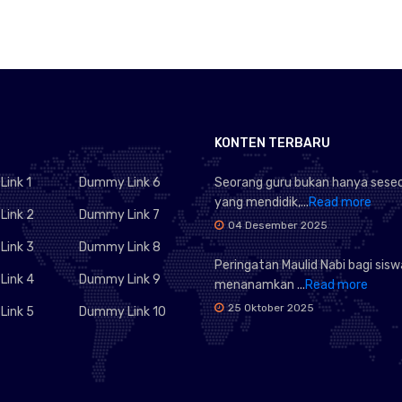
KONTEN TERBARU
ink 1
Dummy Link 6
Seorang guru bukan hanya sese
yang mendidik,...
Read more
ink 2
Dummy Link 7
04 Desember 2025
ink 3
Dummy Link 8
Peringatan Maulid Nabi bagi sis
ink 4
Dummy Link 9
menanamkan ...
Read more
25 Oktober 2025
ink 5
Dummy Link 10